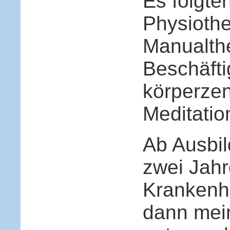
Es folgte
Physioth
Manual­th
Beschäfti
körperzen
Meditatio
Ab Ausbil
zwei Jahr
Krankenh
dann mein