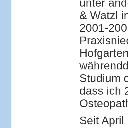
unter and
& Watzl i
2001-2006
Praxisnie
Hofgarte
währendd
Studium d
dass ich 
Osteopat
Seit Apri