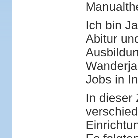
Manualth
Ich bin J
Abitur un
Ausbildun
Wanderjah
Jobs in I
In dieser 
verschie
Einrichtu